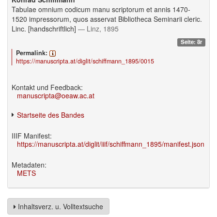
Tabulae omnium codicum manu scriptorum et annis 1470-
1520 impressorum, quos asservat Bibliotheca Seminarii cleric.
Linc. [handschriftlich]
— Linz, 1895
Seite: 8r
Permalink:
https://manuscripta.at/diglit/schiffmann_1895/0015
Kontakt und Feedback:
manuscripta@oeaw.ac.at
Startseite des Bandes
IIIF Manifest:
https://manuscripta.at/diglit/iiif/schiffmann_1895/manifest.json
Metadaten:
METS
Inhaltsverz. u. Volltextsuche