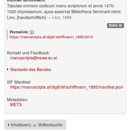
Tabulae omnium codicum manu scriptorum et annis 1470-
1520 impressorum, quos asservat Bibliotheca Seminarii cleric.
Linc. [handschriftlich]
— Linz, 1895
Seite: 8r
Permalink:
https://manuscripta.at/diglit/schiffmann_1895/0015
Kontakt und Feedback:
manuscripta@oeaw.ac.at
Startseite des Bandes
IIIF Manifest:
https://manuscripta.at/diglit/iiif/schiffmann_1895/manifest.json
Metadaten:
METS
Inhaltsverz. u. Volltextsuche