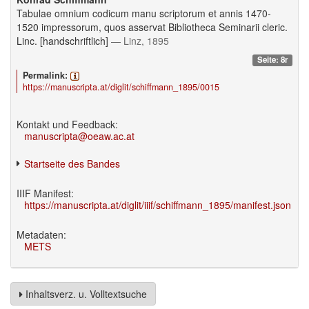
Tabulae omnium codicum manu scriptorum et annis 1470-
1520 impressorum, quos asservat Bibliotheca Seminarii cleric.
Linc. [handschriftlich]
— Linz, 1895
Seite: 8r
Permalink:
https://manuscripta.at/diglit/schiffmann_1895/0015
Kontakt und Feedback:
manuscripta@oeaw.ac.at
Startseite des Bandes
IIIF Manifest:
https://manuscripta.at/diglit/iiif/schiffmann_1895/manifest.json
Metadaten:
METS
Inhaltsverz. u. Volltextsuche