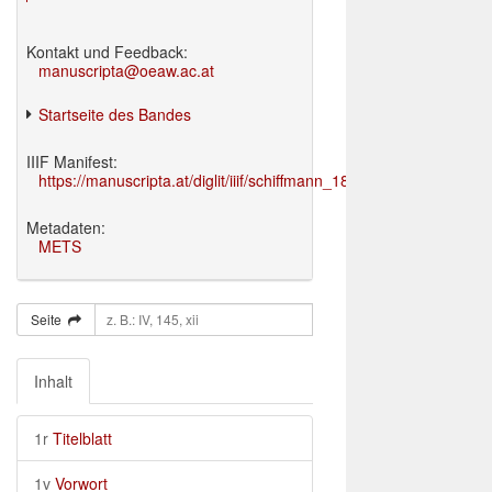
Kontakt und Feedback:
manuscripta@oeaw.ac.at
Startseite des Bandes
IIIF Manifest:
https://manuscripta.at/diglit/iiif/schiffmann_1895/manifest.json
Metadaten:
METS
Seite
Inhalt
1r
Titelblatt
1v
Vorwort