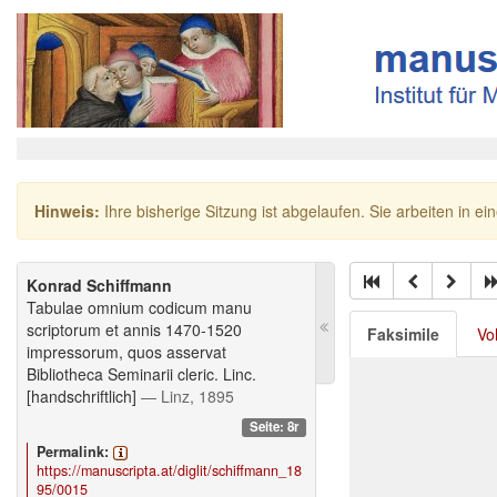
Hinweis:
Ihre bisherige Sitzung ist abgelaufen. Sie arbeiten in ei
Konrad Schiffmann
Tabulae omnium codicum manu
scriptorum et annis 1470-1520
Faksimile
Vo
impressorum, quos asservat
Bibliotheca Seminarii cleric. Linc.
[handschriftlich]
— Linz, 1895
Seite: 8r
Permalink:
https://manuscripta.at/diglit/schiffmann_18
95/0015