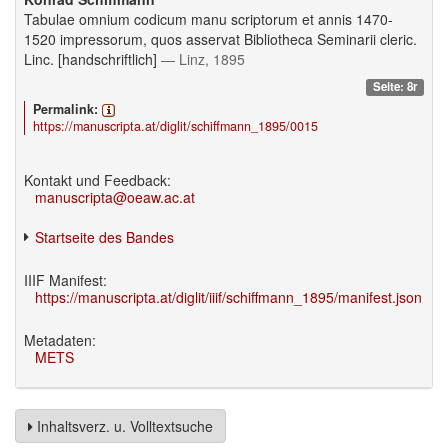
Tabulae omnium codicum manu scriptorum et annis 1470-
1520 impressorum, quos asservat Bibliotheca Seminarii cleric.
Linc. [handschriftlich]
— Linz, 1895
Seite: 8r
Permalink:
https://manuscripta.at/diglit/schiffmann_1895/0015
Kontakt und Feedback:
manuscripta@oeaw.ac.at
Startseite des Bandes
IIIF Manifest:
https://manuscripta.at/diglit/iiif/schiffmann_1895/manifest.json
Metadaten:
METS
Inhaltsverz. u. Volltextsuche