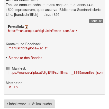
Tabulae omnium codicum manu scriptorum et annis 1470-
1520 impressorum, quos asservat Bibliotheca Seminarii cleric.
Linc. [handschriftlich]
— Linz, 1895
Seite: 8r
Permalink:
https://manuscripta.at/diglit/schiffmann_1895/0015
Kontakt und Feedback:
manuscripta@oeaw.ac.at
Startseite des Bandes
IIIF Manifest:
https://manuscripta.at/diglit/iiif/schiffmann_1895/manifest.json
Metadaten:
METS
Inhaltsverz. u. Volltextsuche