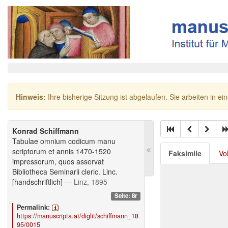
Hinweis:
Ihre bisherige Sitzung ist abgelaufen. Sie arbeiten in ei
Konrad Schiffmann
Tabulae omnium codicum manu
scriptorum et annis 1470-1520
Faksimile
Vo
impressorum, quos asservat
Bibliotheca Seminarii cleric. Linc.
[handschriftlich]
— Linz, 1895
Seite: 8r
Permalink:
https://manuscripta.at/diglit/schiffmann_18
95/0015