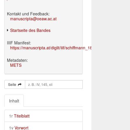
Kontakt und Feedback:
manuscripta@oeaw.ac.at
Startseite des Bandes
IIIF Manifest:
https://manuscripta.at/diglit/iiif/schiffmann_1895/manifest.json
Metadaten:
METS
Seite
Inhalt
1r
Titelblatt
1v
Vorwort