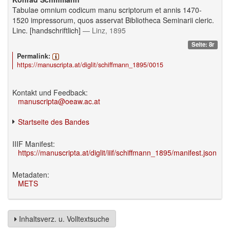
Tabulae omnium codicum manu scriptorum et annis 1470-
1520 impressorum, quos asservat Bibliotheca Seminarii cleric.
Linc. [handschriftlich]
— Linz, 1895
Seite: 8r
Permalink:
https://manuscripta.at/diglit/schiffmann_1895/0015
Kontakt und Feedback:
manuscripta@oeaw.ac.at
Startseite des Bandes
IIIF Manifest:
https://manuscripta.at/diglit/iiif/schiffmann_1895/manifest.json
Metadaten:
METS
Inhaltsverz. u. Volltextsuche