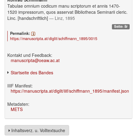
Tabulae omnium codicum manu scriptorum et annis 1470-
1520 impressorum, quos asservat Bibliotheca Seminarii cleric.
Linc. [handschriftlich]
— Linz, 1895
Seite: 8r
Permalink:
https://manuscripta.at/diglit/schiffmann_1895/0015
Kontakt und Feedback:
manuscripta@oeaw.ac.at
Startseite des Bandes
IIIF Manifest:
https://manuscripta.at/diglit/iiif/schiffmann_1895/manifest.json
Metadaten:
METS
Inhaltsverz. u. Volltextsuche