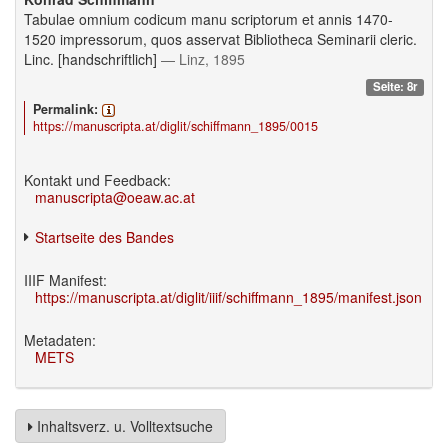
Tabulae omnium codicum manu scriptorum et annis 1470-
1520 impressorum, quos asservat Bibliotheca Seminarii cleric.
Linc. [handschriftlich]
— Linz, 1895
Seite: 8r
Permalink:
https://manuscripta.at/diglit/schiffmann_1895/0015
Kontakt und Feedback:
manuscripta@oeaw.ac.at
Startseite des Bandes
IIIF Manifest:
https://manuscripta.at/diglit/iiif/schiffmann_1895/manifest.json
Metadaten:
METS
Inhaltsverz. u. Volltextsuche