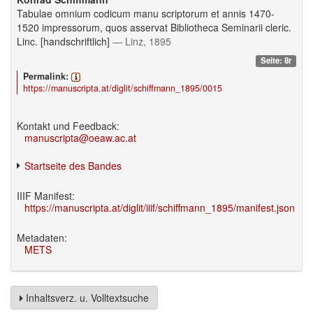
Tabulae omnium codicum manu scriptorum et annis 1470-
1520 impressorum, quos asservat Bibliotheca Seminarii cleric.
Linc. [handschriftlich]
— Linz, 1895
Seite: 8r
Permalink:
https://manuscripta.at/diglit/schiffmann_1895/0015
Kontakt und Feedback:
manuscripta@oeaw.ac.at
Startseite des Bandes
IIIF Manifest:
https://manuscripta.at/diglit/iiif/schiffmann_1895/manifest.json
Metadaten:
METS
Inhaltsverz. u. Volltextsuche