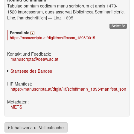
Tabulae omnium codicum manu scriptorum et annis 1470-
1520 impressorum, quos asservat Bibliotheca Seminarii cleric.
Linc. [handschriftlich]
— Linz, 1895
Seite: 8r
Permalink:
https://manuscripta.at/diglit/schiffmann_1895/0015
Kontakt und Feedback:
manuscripta@oeaw.ac.at
Startseite des Bandes
IIIF Manifest:
https://manuscripta.at/diglit/iiif/schiffmann_1895/manifest.json
Metadaten:
METS
Inhaltsverz. u. Volltextsuche