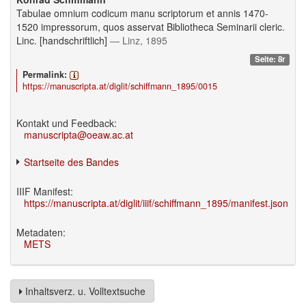
Tabulae omnium codicum manu scriptorum et annis 1470-
1520 impressorum, quos asservat Bibliotheca Seminarii cleric.
Linc. [handschriftlich]
— Linz, 1895
Seite: 8r
Permalink:
https://manuscripta.at/diglit/schiffmann_1895/0015
Kontakt und Feedback:
manuscripta@oeaw.ac.at
Startseite des Bandes
IIIF Manifest:
https://manuscripta.at/diglit/iiif/schiffmann_1895/manifest.json
Metadaten:
METS
Inhaltsverz. u. Volltextsuche