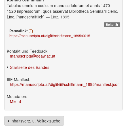
Tabulae omnium codicum manu scriptorum et annis 1470-
1520 impressorum, quos asservat Bibliotheca Seminarii cleric.
Linc. [handschriftlich]
— Linz, 1895
Seite: 8r
Permalink:
https://manuscripta.at/diglit/schiffmann_1895/0015
Kontakt und Feedback:
manuscripta@oeaw.ac.at
Startseite des Bandes
IIIF Manifest:
https://manuscripta.at/diglit/iiif/schiffmann_1895/manifest.json
Metadaten:
METS
Inhaltsverz. u. Volltextsuche