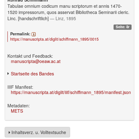
Tabulae omnium codicum manu scriptorum et annis 1470-
1520 impressorum, quos asservat Bibliotheca Seminarii cleric.
Linc. [handschriftlich]
— Linz, 1895
Seite: 8r
Permalink:
https://manuscripta.at/diglit/schiffmann_1895/0015
Kontakt und Feedback:
manuscripta@oeaw.ac.at
Startseite des Bandes
IIIF Manifest:
https://manuscripta.at/diglit/iiif/schiffmann_1895/manifest.json
Metadaten:
METS
Inhaltsverz. u. Volltextsuche