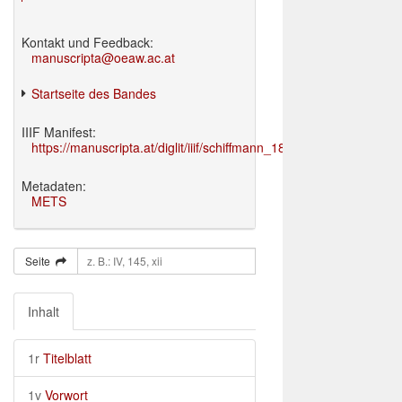
Kontakt und Feedback:
manuscripta@oeaw.ac.at
Startseite des Bandes
IIIF Manifest:
https://manuscripta.at/diglit/iiif/schiffmann_1895/manifest.json
Metadaten:
METS
Seite
Inhalt
1r
Titelblatt
1v
Vorwort