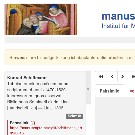
Hinweis:
Ihre bisherige Sitzung ist abgelaufen. Sie arbeiten in ei
Konrad Schiffmann
Tabulae omnium codicum manu
scriptorum et annis 1470-1520
Faksimile
Vo
impressorum, quos asservat
Bibliotheca Seminarii cleric. Linc.
[handschriftlich]
— Linz, 1895
Seite: 8r
Permalink:
https://manuscripta.at/diglit/schiffmann_18
95/0015