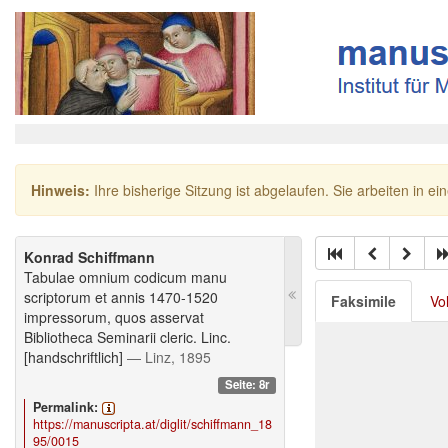
Hinweis:
Ihre bisherige Sitzung ist abgelaufen. Sie arbeiten in ei
Konrad Schiffmann
Tabulae omnium codicum manu
scriptorum et annis 1470-1520
Faksimile
Vo
impressorum, quos asservat
Bibliotheca Seminarii cleric. Linc.
[handschriftlich]
— Linz, 1895
Seite: 8r
Permalink:
https://manuscripta.at/diglit/schiffmann_18
95/0015