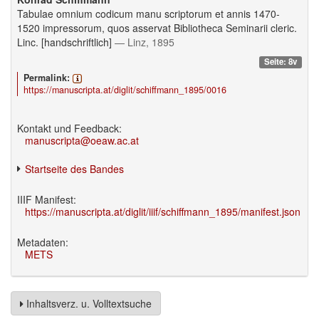
Tabulae omnium codicum manu scriptorum et annis 1470-
1520 impressorum, quos asservat Bibliotheca Seminarii cleric.
Linc. [handschriftlich]
— Linz, 1895
Seite: 8v
Permalink:
https://manuscripta.at/diglit/schiffmann_1895/0016
Kontakt und Feedback:
manuscripta@oeaw.ac.at
Startseite des Bandes
IIIF Manifest:
https://manuscripta.at/diglit/iiif/schiffmann_1895/manifest.json
Metadaten:
METS
Inhaltsverz. u. Volltextsuche