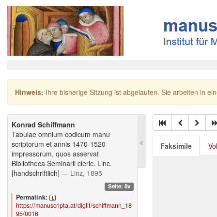
Hinweis:
Ihre bisherige Sitzung ist abgelaufen. Sie arbeiten in ei
Konrad Schiffmann
Tabulae omnium codicum manu
scriptorum et annis 1470-1520
Faksimile
Vo
impressorum, quos asservat
Bibliotheca Seminarii cleric. Linc.
[handschriftlich]
— Linz, 1895
Seite: 8v
Permalink:
https://manuscripta.at/diglit/schiffmann_18
95/0016