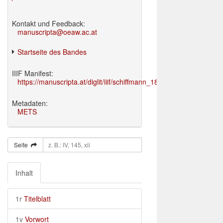
Kontakt und Feedback:
manuscripta@oeaw.ac.at
Startseite des Bandes
IIIF Manifest:
https://manuscripta.at/diglit/iiif/schiffmann_1895/manifest.json
Metadaten:
METS
Seite
Inhalt
1r
Titelblatt
1v
Vorwort