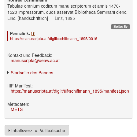
Tabulae omnium codicum manu scriptorum et annis 1470-
1520 impressorum, quos asservat Bibliotheca Seminarii cleric.
Linc. [handschriftlich]
— Linz, 1895
Seite: 8v
Permalink:
https://manuscripta.at/diglit/schiffmann_1895/0016
Kontakt und Feedback:
manuscripta@oeaw.ac.at
Startseite des Bandes
IIIF Manifest:
https://manuscripta.at/diglit/iiif/schiffmann_1895/manifest.json
Metadaten:
METS
Inhaltsverz. u. Volltextsuche