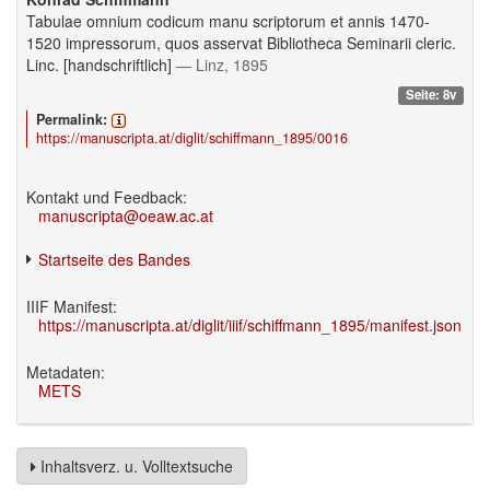
Tabulae omnium codicum manu scriptorum et annis 1470-
1520 impressorum, quos asservat Bibliotheca Seminarii cleric.
Linc. [handschriftlich]
— Linz, 1895
Seite: 8v
Permalink:
https://manuscripta.at/diglit/schiffmann_1895/0016
Kontakt und Feedback:
manuscripta@oeaw.ac.at
Startseite des Bandes
IIIF Manifest:
https://manuscripta.at/diglit/iiif/schiffmann_1895/manifest.json
Metadaten:
METS
Inhaltsverz. u. Volltextsuche