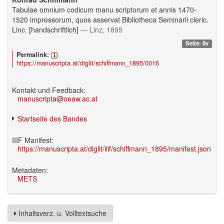
Tabulae omnium codicum manu scriptorum et annis 1470-
1520 impressorum, quos asservat Bibliotheca Seminarii cleric.
Linc. [handschriftlich]
— Linz, 1895
Seite: 8v
Permalink:
https://manuscripta.at/diglit/schiffmann_1895/0016
Kontakt und Feedback:
manuscripta@oeaw.ac.at
Startseite des Bandes
IIIF Manifest:
https://manuscripta.at/diglit/iiif/schiffmann_1895/manifest.json
Metadaten:
METS
Inhaltsverz. u. Volltextsuche