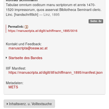
Tabulae omnium codicum manu scriptorum et annis 1470-
1520 impressorum, quos asservat Bibliotheca Seminarii cleric.
Linc. [handschriftlich]
— Linz, 1895
Seite: 8v
Permalink:
https://manuscripta.at/diglit/schiffmann_1895/0016
Kontakt und Feedback:
manuscripta@oeaw.ac.at
Startseite des Bandes
IIIF Manifest:
https://manuscripta.at/diglit/iiif/schiffmann_1895/manifest.json
Metadaten:
METS
Inhaltsverz. u. Volltextsuche