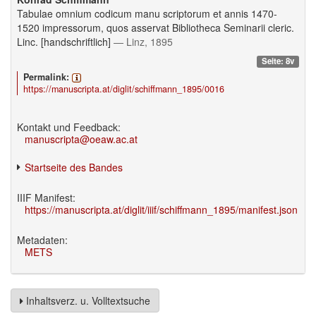
Tabulae omnium codicum manu scriptorum et annis 1470-
1520 impressorum, quos asservat Bibliotheca Seminarii cleric.
Linc. [handschriftlich]
— Linz, 1895
Seite: 8v
Permalink:
https://manuscripta.at/diglit/schiffmann_1895/0016
Kontakt und Feedback:
manuscripta@oeaw.ac.at
Startseite des Bandes
IIIF Manifest:
https://manuscripta.at/diglit/iiif/schiffmann_1895/manifest.json
Metadaten:
METS
Inhaltsverz. u. Volltextsuche