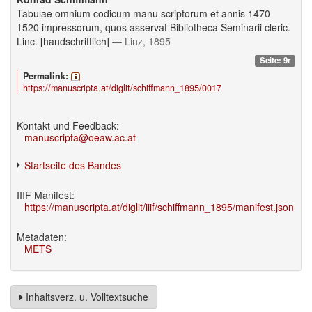
Tabulae omnium codicum manu scriptorum et annis 1470-
1520 impressorum, quos asservat Bibliotheca Seminarii cleric.
Linc. [handschriftlich]
— Linz, 1895
Seite: 9r
Permalink:
https://manuscripta.at/diglit/schiffmann_1895/0017
Kontakt und Feedback:
manuscripta@oeaw.ac.at
Startseite des Bandes
IIIF Manifest:
https://manuscripta.at/diglit/iiif/schiffmann_1895/manifest.json
Metadaten:
METS
Inhaltsverz. u. Volltextsuche