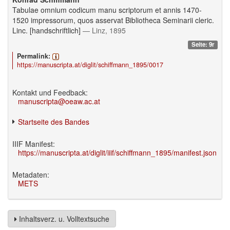
Tabulae omnium codicum manu scriptorum et annis 1470-
1520 impressorum, quos asservat Bibliotheca Seminarii cleric.
Linc. [handschriftlich]
— Linz, 1895
Seite: 9r
Permalink:
https://manuscripta.at/diglit/schiffmann_1895/0017
Kontakt und Feedback:
manuscripta@oeaw.ac.at
Startseite des Bandes
IIIF Manifest:
https://manuscripta.at/diglit/iiif/schiffmann_1895/manifest.json
Metadaten:
METS
Inhaltsverz. u. Volltextsuche