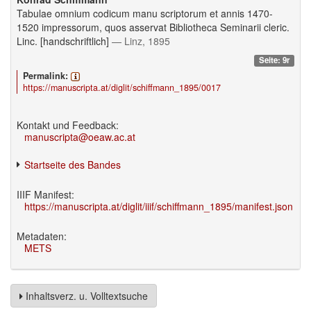
Tabulae omnium codicum manu scriptorum et annis 1470-
1520 impressorum, quos asservat Bibliotheca Seminarii cleric.
Linc. [handschriftlich]
— Linz, 1895
Seite: 9r
Permalink:
https://manuscripta.at/diglit/schiffmann_1895/0017
Kontakt und Feedback:
manuscripta@oeaw.ac.at
Startseite des Bandes
IIIF Manifest:
https://manuscripta.at/diglit/iiif/schiffmann_1895/manifest.json
Metadaten:
METS
Inhaltsverz. u. Volltextsuche