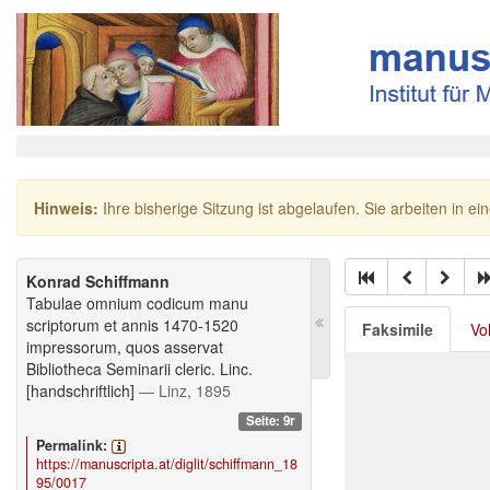
Hinweis:
Ihre bisherige Sitzung ist abgelaufen. Sie arbeiten in ei
Konrad Schiffmann
Tabulae omnium codicum manu
scriptorum et annis 1470-1520
Faksimile
Vo
impressorum, quos asservat
Bibliotheca Seminarii cleric. Linc.
[handschriftlich]
— Linz, 1895
Seite: 9r
Permalink:
https://manuscripta.at/diglit/schiffmann_18
95/0017