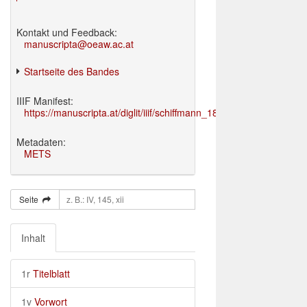
Kontakt und Feedback:
manuscripta@oeaw.ac.at
Startseite des Bandes
IIIF Manifest:
https://manuscripta.at/diglit/iiif/schiffmann_1895/manifest.json
Metadaten:
METS
Seite
Inhalt
1r
Titelblatt
1v
Vorwort