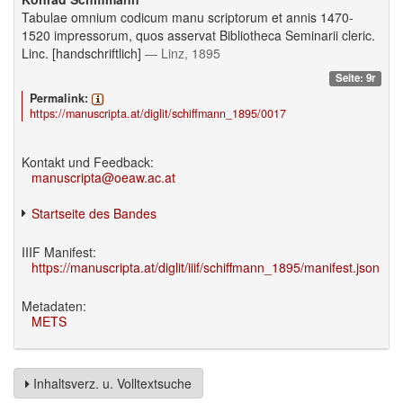
Tabulae omnium codicum manu scriptorum et annis 1470-
1520 impressorum, quos asservat Bibliotheca Seminarii cleric.
Linc. [handschriftlich]
— Linz, 1895
Seite: 9r
Permalink:
https://manuscripta.at/diglit/schiffmann_1895/0017
Kontakt und Feedback:
manuscripta@oeaw.ac.at
Startseite des Bandes
IIIF Manifest:
https://manuscripta.at/diglit/iiif/schiffmann_1895/manifest.json
Metadaten:
METS
Inhaltsverz. u. Volltextsuche