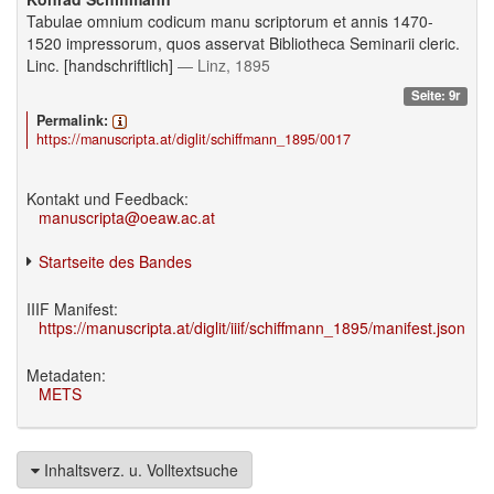
Tabulae omnium codicum manu scriptorum et annis 1470-
1520 impressorum, quos asservat Bibliotheca Seminarii cleric.
Linc. [handschriftlich]
— Linz, 1895
Seite: 9r
Permalink:
https://manuscripta.at/diglit/schiffmann_1895/0017
Kontakt und Feedback:
manuscripta@oeaw.ac.at
Startseite des Bandes
IIIF Manifest:
https://manuscripta.at/diglit/iiif/schiffmann_1895/manifest.json
Metadaten:
METS
Inhaltsverz. u. Volltextsuche