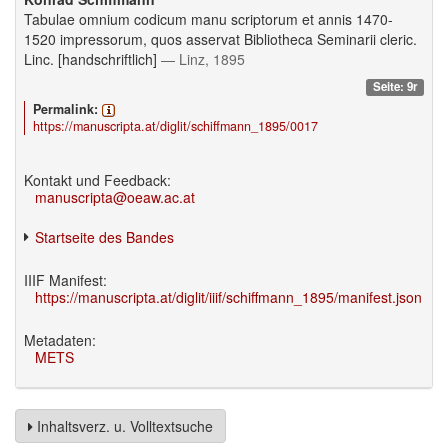
Tabulae omnium codicum manu scriptorum et annis 1470-
1520 impressorum, quos asservat Bibliotheca Seminarii cleric.
Linc. [handschriftlich]
— Linz, 1895
Seite: 9r
Permalink:
https://manuscripta.at/diglit/schiffmann_1895/0017
Kontakt und Feedback:
manuscripta@oeaw.ac.at
Startseite des Bandes
IIIF Manifest:
https://manuscripta.at/diglit/iiif/schiffmann_1895/manifest.json
Metadaten:
METS
Inhaltsverz. u. Volltextsuche