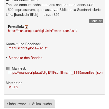
Tabulae omnium codicum manu scriptorum et annis 1470-
1520 impressorum, quos asservat Bibliotheca Seminarii cleric.
Linc. [handschriftlich]
— Linz, 1895
Seite: 9r
Permalink:
https://manuscripta.at/diglit/schiffmann_1895/0017
Kontakt und Feedback:
manuscripta@oeaw.ac.at
Startseite des Bandes
IIIF Manifest:
https://manuscripta.at/diglit/iiif/schiffmann_1895/manifest.json
Metadaten:
METS
Inhaltsverz. u. Volltextsuche