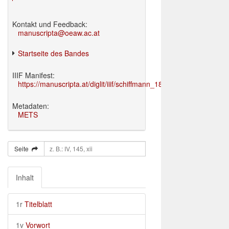
Kontakt und Feedback:
manuscripta@oeaw.ac.at
Startseite des Bandes
IIIF Manifest:
https://manuscripta.at/diglit/iiif/schiffmann_1895/manifest.json
Metadaten:
METS
Seite
Inhalt
1r
Titelblatt
1v
Vorwort