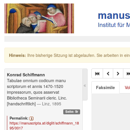
Hinweis:
Ihre bisherige Sitzung ist abgelaufen. Sie arbeiten in ei
Konrad Schiffmann
Tabulae omnium codicum manu
scriptorum et annis 1470-1520
Faksimile
Vo
impressorum, quos asservat
Bibliotheca Seminarii cleric. Linc.
[handschriftlich]
— Linz, 1895
Seite: 9r
Permalink:
https://manuscripta.at/diglit/schiffmann_18
95/0017