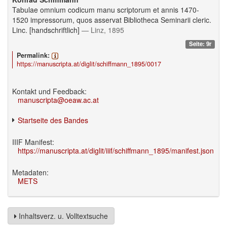
Tabulae omnium codicum manu scriptorum et annis 1470-
1520 impressorum, quos asservat Bibliotheca Seminarii cleric.
Linc. [handschriftlich]
— Linz, 1895
Seite: 9r
Permalink:
https://manuscripta.at/diglit/schiffmann_1895/0017
Kontakt und Feedback:
manuscripta@oeaw.ac.at
Startseite des Bandes
IIIF Manifest:
https://manuscripta.at/diglit/iiif/schiffmann_1895/manifest.json
Metadaten:
METS
Inhaltsverz. u. Volltextsuche