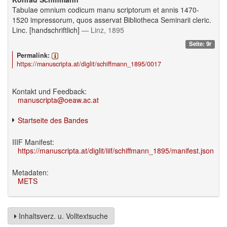
Tabulae omnium codicum manu scriptorum et annis 1470-
1520 impressorum, quos asservat Bibliotheca Seminarii cleric.
Linc. [handschriftlich]
— Linz, 1895
Seite: 9r
Permalink:
https://manuscripta.at/diglit/schiffmann_1895/0017
Kontakt und Feedback:
manuscripta@oeaw.ac.at
Startseite des Bandes
IIIF Manifest:
https://manuscripta.at/diglit/iiif/schiffmann_1895/manifest.json
Metadaten:
METS
Inhaltsverz. u. Volltextsuche