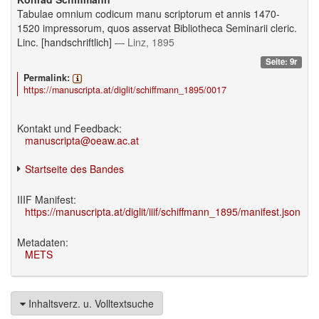
Tabulae omnium codicum manu scriptorum et annis 1470-
1520 impressorum, quos asservat Bibliotheca Seminarii cleric.
Linc. [handschriftlich]
— Linz, 1895
Seite: 9r
Permalink:
https://manuscripta.at/diglit/schiffmann_1895/0017
Kontakt und Feedback:
manuscripta@oeaw.ac.at
Startseite des Bandes
IIIF Manifest:
https://manuscripta.at/diglit/iiif/schiffmann_1895/manifest.json
Metadaten:
METS
Inhaltsverz. u. Volltextsuche