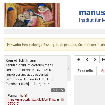
Hinweis:
Ihre bisherige Sitzung ist abgelaufen. Sie arbeiten in ei
Konrad Schiffmann
Tabulae omnium codicum manu
scriptorum et annis 1470-1520
Faksimile
Vo
impressorum, quos asservat
Bibliotheca Seminarii cleric. Linc.
[handschriftlich]
— Linz, 1895
Seite: 9r
Permalink:
https://manuscripta.at/diglit/schiffmann_18
95/0017