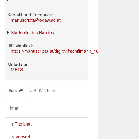
Kontakt und Feedback:
manuscripta@oeaw.ac.at
Startseite des Bandes
IIIF Manifest:
https://manuscripta.at/diglit/iiif/schiffmann_1895/manifest.json
Metadaten:
METS
Seite
Inhalt
1r
Titelblatt
1v
Vorwort