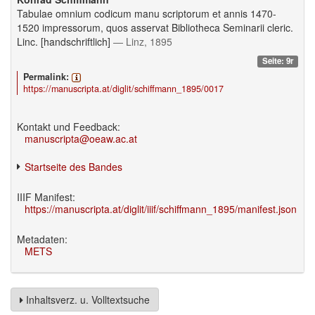
Tabulae omnium codicum manu scriptorum et annis 1470-
1520 impressorum, quos asservat Bibliotheca Seminarii cleric.
Linc. [handschriftlich]
— Linz, 1895
Seite: 9r
Permalink:
https://manuscripta.at/diglit/schiffmann_1895/0017
Kontakt und Feedback:
manuscripta@oeaw.ac.at
Startseite des Bandes
IIIF Manifest:
https://manuscripta.at/diglit/iiif/schiffmann_1895/manifest.json
Metadaten:
METS
Inhaltsverz. u. Volltextsuche