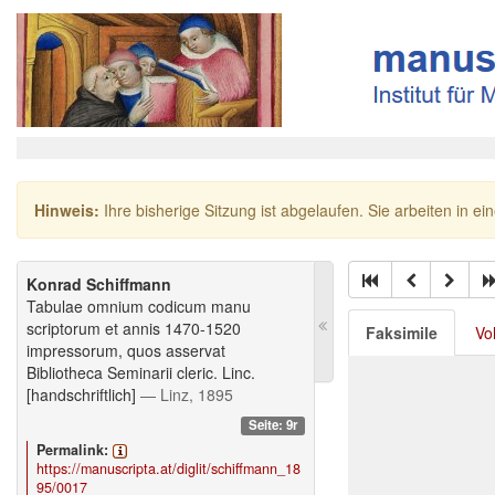
Hinweis:
Ihre bisherige Sitzung ist abgelaufen. Sie arbeiten in ei
Konrad Schiffmann
Tabulae omnium codicum manu
scriptorum et annis 1470-1520
Faksimile
Vo
impressorum, quos asservat
Bibliotheca Seminarii cleric. Linc.
[handschriftlich]
— Linz, 1895
Seite: 9r
Permalink:
https://manuscripta.at/diglit/schiffmann_18
95/0017