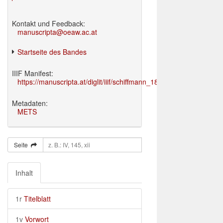
Kontakt und Feedback:
manuscripta@oeaw.ac.at
Startseite des Bandes
IIIF Manifest:
https://manuscripta.at/diglit/iiif/schiffmann_1895/manifest.json
Metadaten:
METS
Seite
Inhalt
1r
Titelblatt
1v
Vorwort