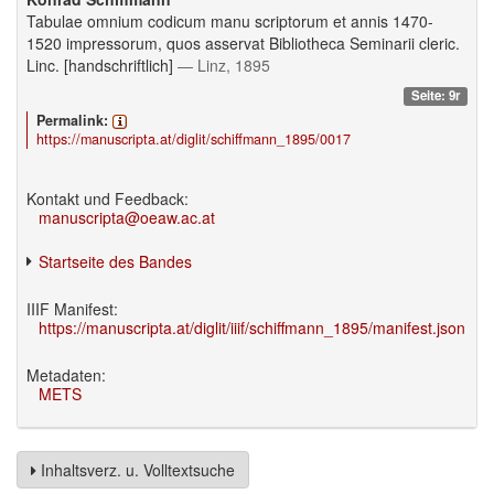
Tabulae omnium codicum manu scriptorum et annis 1470-
1520 impressorum, quos asservat Bibliotheca Seminarii cleric.
Linc. [handschriftlich]
— Linz, 1895
Seite: 9r
Permalink:
https://manuscripta.at/diglit/schiffmann_1895/0017
Kontakt und Feedback:
manuscripta@oeaw.ac.at
Startseite des Bandes
IIIF Manifest:
https://manuscripta.at/diglit/iiif/schiffmann_1895/manifest.json
Metadaten:
METS
Inhaltsverz. u. Volltextsuche