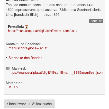
Tabulae omnium codicum manu scriptorum et annis 1470-
1520 impressorum, quos asservat Bibliotheca Seminarii cleric.
Linc. [handschriftlich]
— Linz, 1895
Seite: 9r
Permalink:
https://manuscripta.at/diglit/schiffmann_1895/0017
Kontakt und Feedback:
manuscripta@oeaw.ac.at
Startseite des Bandes
IIIF Manifest:
https://manuscripta.at/diglit/iiif/schiffmann_1895/manifest.json
Metadaten:
METS
Inhaltsverz. u. Volltextsuche