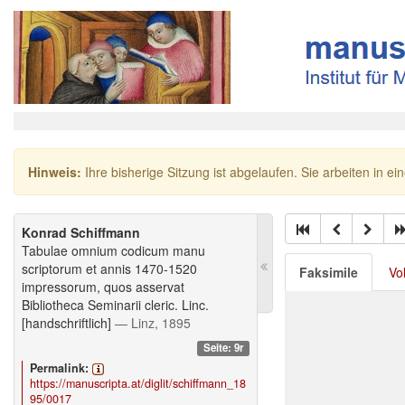
Hinweis:
Ihre bisherige Sitzung ist abgelaufen. Sie arbeiten in ei
Konrad Schiffmann
Tabulae omnium codicum manu
scriptorum et annis 1470-1520
Faksimile
Vo
impressorum, quos asservat
Bibliotheca Seminarii cleric. Linc.
[handschriftlich]
— Linz, 1895
Seite: 9r
Permalink:
https://manuscripta.at/diglit/schiffmann_18
95/0017