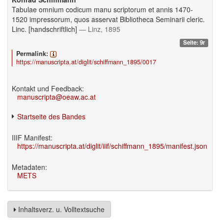
Tabulae omnium codicum manu scriptorum et annis 1470-
1520 impressorum, quos asservat Bibliotheca Seminarii cleric.
Linc. [handschriftlich]
— Linz, 1895
Seite: 9r
Permalink:
https://manuscripta.at/diglit/schiffmann_1895/0017
Kontakt und Feedback:
manuscripta@oeaw.ac.at
Startseite des Bandes
IIIF Manifest:
https://manuscripta.at/diglit/iiif/schiffmann_1895/manifest.json
Metadaten:
METS
Inhaltsverz. u. Volltextsuche