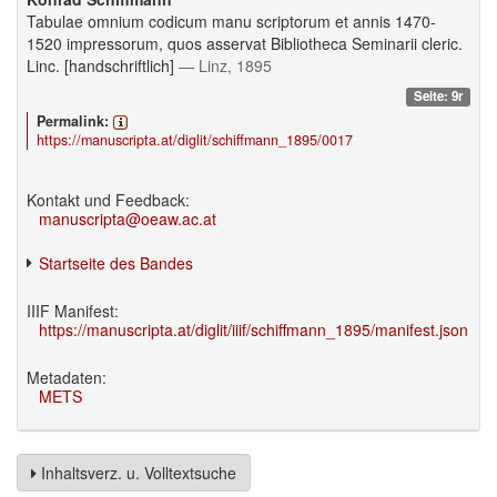
Tabulae omnium codicum manu scriptorum et annis 1470-
1520 impressorum, quos asservat Bibliotheca Seminarii cleric.
Linc. [handschriftlich]
— Linz, 1895
Seite: 9r
Permalink:
https://manuscripta.at/diglit/schiffmann_1895/0017
Kontakt und Feedback:
manuscripta@oeaw.ac.at
Startseite des Bandes
IIIF Manifest:
https://manuscripta.at/diglit/iiif/schiffmann_1895/manifest.json
Metadaten:
METS
Inhaltsverz. u. Volltextsuche