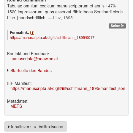
Tabulae omnium codicum manu scriptorum et annis 1470-
1520 impressorum, quos asservat Bibliotheca Seminarii cleric.
Linc. [handschriftlich]
— Linz, 1895
Seite: 9r
Permalink:
https://manuscripta.at/diglit/schiffmann_1895/0017
Kontakt und Feedback:
manuscripta@oeaw.ac.at
Startseite des Bandes
IIIF Manifest:
https://manuscripta.at/diglit/iiif/schiffmann_1895/manifest.json
Metadaten:
METS
Inhaltsverz. u. Volltextsuche