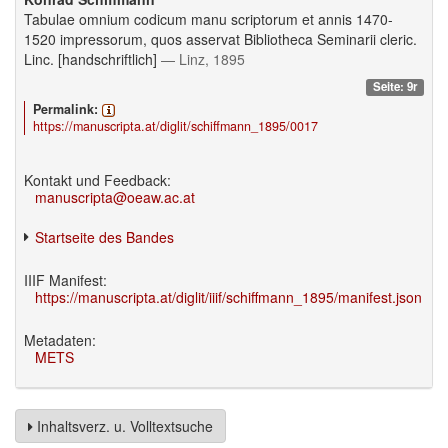
Tabulae omnium codicum manu scriptorum et annis 1470-
1520 impressorum, quos asservat Bibliotheca Seminarii cleric.
Linc. [handschriftlich]
— Linz, 1895
Seite: 9r
Permalink:
https://manuscripta.at/diglit/schiffmann_1895/0017
Kontakt und Feedback:
manuscripta@oeaw.ac.at
Startseite des Bandes
IIIF Manifest:
https://manuscripta.at/diglit/iiif/schiffmann_1895/manifest.json
Metadaten:
METS
Inhaltsverz. u. Volltextsuche