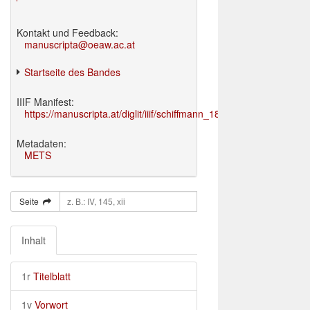
Kontakt und Feedback:
manuscripta@oeaw.ac.at
Startseite des Bandes
IIIF Manifest:
https://manuscripta.at/diglit/iiif/schiffmann_1895/manifest.json
Metadaten:
METS
Seite
Inhalt
1r
Titelblatt
1v
Vorwort