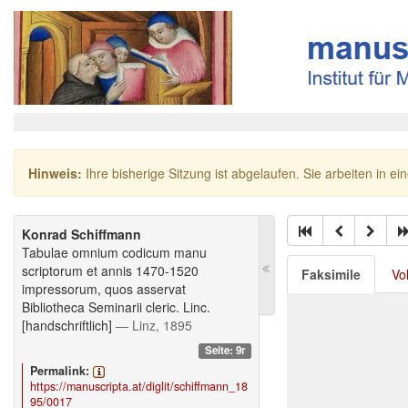
Hinweis:
Ihre bisherige Sitzung ist abgelaufen. Sie arbeiten in ei
Konrad Schiffmann
Tabulae omnium codicum manu
scriptorum et annis 1470-1520
Faksimile
Vo
impressorum, quos asservat
Bibliotheca Seminarii cleric. Linc.
[handschriftlich]
— Linz, 1895
Seite: 9r
Permalink:
https://manuscripta.at/diglit/schiffmann_18
95/0017