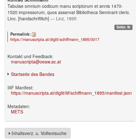
Tabulae omnium codicum manu scriptorum et annis 1470-
1520 impressorum, quos asservat Bibliotheca Seminarii cleric.
Linc. [handschriftlich]
— Linz, 1895
Seite: 9r
Permalink:
https://manuscripta.at/diglit/schiffmann_1895/0017
Kontakt und Feedback:
manuscripta@oeaw.ac.at
Startseite des Bandes
IIIF Manifest:
https://manuscripta.at/diglit/iiif/schiffmann_1895/manifest.json
Metadaten:
METS
Inhaltsverz. u. Volltextsuche