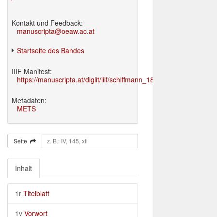
Kontakt und Feedback:
manuscripta@oeaw.ac.at
Startseite des Bandes
IIIF Manifest:
https://manuscripta.at/diglit/iiif/schiffmann_1895/manifest.json
Metadaten:
METS
Seite
Inhalt
1r
Titelblatt
1v
Vorwort