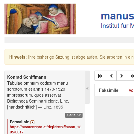
Hinweis:
Ihre bisherige Sitzung ist abgelaufen. Sie arbeiten in ei
Konrad Schiffmann
Tabulae omnium codicum manu
scriptorum et annis 1470-1520
Faksimile
Vo
impressorum, quos asservat
Bibliotheca Seminarii cleric. Linc.
[handschriftlich]
— Linz, 1895
Seite: 9r
Permalink:
https://manuscripta.at/diglit/schiffmann_18
95/0017