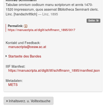
Tabulae omnium codicum manu scriptorum et annis 1470-
1520 impressorum, quos asservat Bibliotheca Seminarii cleric.
Linc. [handschriftlich]
— Linz, 1895
Seite: 9r
Permalink:
https://manuscripta.at/diglit/schiffmann_1895/0017
Kontakt und Feedback:
manuscripta@oeaw.ac.at
Startseite des Bandes
IIIF Manifest:
https://manuscripta.at/diglit/iiif/schiffmann_1895/manifest.json
Metadaten:
METS
Inhaltsverz. u. Volltextsuche